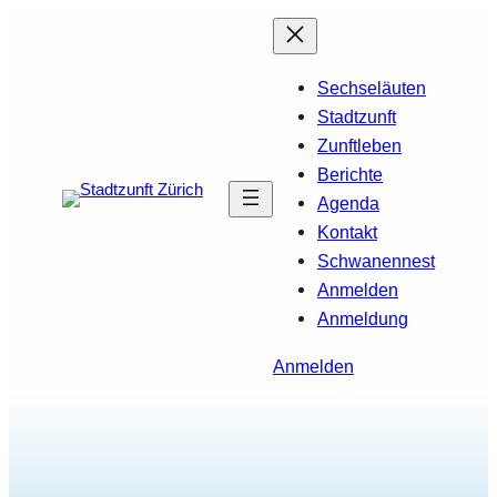
Zum
Inhalt
springen
Sech­se­läu­ten
Stadtzunft
Zunftleben
Berichte
Agenda
Kontakt
Schwa­nen­nest
Anmelden
Anmeldung
Anmelden