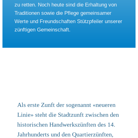
zu ret­ten. Noch heu­te sind die Erhal­tung von
Tra­di­tio­nen sowie die Pfle­ge gemein­sa­mer
Wer­te und Freund­schaf­ten Stütz­pfei­ler unse­rer
zünf­ti­gen Gemein­schaft.
Als erste Zunft der soge­nannt «neue­ren
Linie» steht die Stadt­zunft zwi­schen den
histo­ri­schen Hand­werks­zünf­ten des 14.
Jahr­hun­derts und den Quar­tier­zünf­ten,