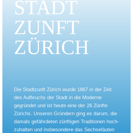
STADT
ZUNFT
ZÜRICH
Die Stadt­zunft Zürich wur­de 1867 in der Zeit
des Auf­bruchs der Stadt in die Moder­ne
gegrün­det und ist heu­te eine der 26 Zünf­te
Zürichs. Unse­ren Grün­dern ging es dar­um, die
damals gefähr­de­ten zünf­ti­gen Tra­di­tio­nen hoch­
zu­hal­ten und ins­be­son­de­re das Sech­se­läu­ten