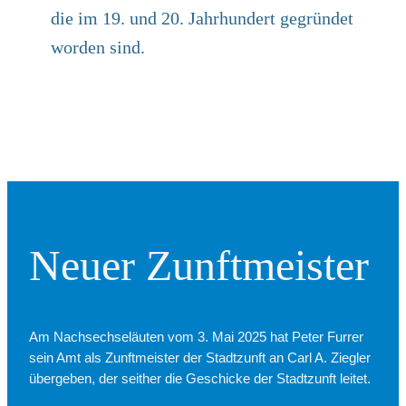
die im 19. und 20. Jahr­hun­dert gegrün­det
wor­den sind.
Neu­er Zunft­mei­ster
Am Nachs­ech­se­läu­ten vom 3. Mai 2025 hat Peter Fur­rer
sein Amt als Zunft­mei­ster der Stadt­zunft an Carl A. Zieg­ler
über­ge­ben, der seit­her die Geschicke der Stadt­zunft lei­tet.